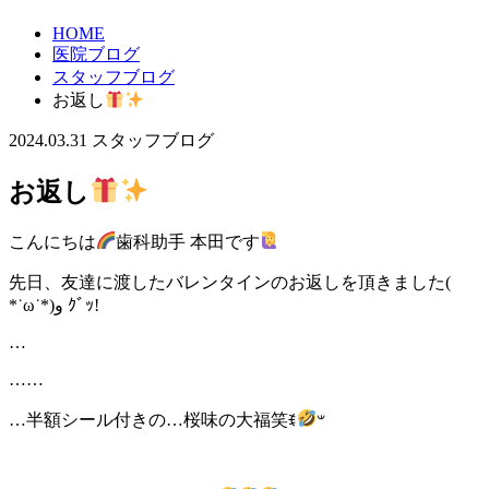
HOME
医院ブログ
スタッフブログ
お返し
2024.03.31
スタッフブログ
お返し
こんにちは
歯科助手 本田です
先日、友達に渡したバレンタインのお返しを頂きました(
*˙ω˙*)و ｸﾞｯ!
…
……
…半額シール付きの…桜味の大福笑ꉂ
𐤔