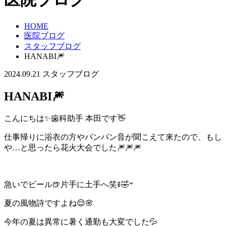
HOME
医院ブログ
スタッフブログ
HANABI🎆
2024.09.21
スタッフブログ
HANABI🎆
こんにちは✨歯科助手 本田です👋
仕事帰りに浴衣の方やバンバン音が聞こえて来たので、もし
や…と思ったら花火大会でした🎆🎆🎆
急いでビール🍺片手に土手へ笑ꉂ🤣𐤔
夏の風物詩ですよね😌🌸
今年の夏は異常に暑く通勤も大変でした💦