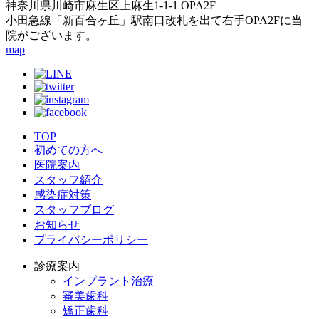
神奈川県川崎市麻生区上麻生1-1-1 OPA2F
小田急線「新百合ヶ丘」駅南口改札を出て右手OPA2Fに当
院がございます。
map
TOP
初めての方へ
医院案内
スタッフ紹介
感染症対策
スタッフブログ
お知らせ
プライバシーポリシー
診療案内
インプラント治療
審美歯科
矯正歯科